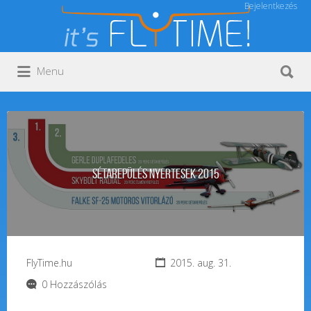
Bejelentkezés
Keresés:
Keresés:
Menu
Sétarepülés nyertesek 2015
FlyTime.hu
2015. aug. 31.
0 Hozzászólás