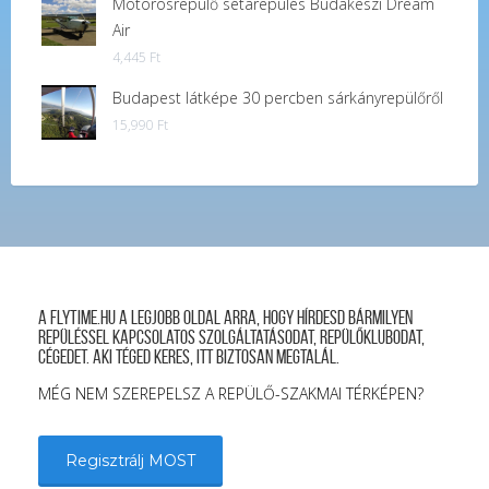
Motorosrepülő sétarepülés Budakeszi Dream
Air
4,445
Ft
Budapest látképe 30 percben sárkányrepülőről
15,990
Ft
A FLYTIME.HU a legjobb oldal arra, hogy hírdesd bármilyen
repüléssel kapcsolatos szolgáltatásodat, repülőklubodat,
cégedet. Aki téged keres, itt biztosan megtalál.
MÉG NEM SZEREPELSZ A REPÜLŐ-SZAKMAI TÉRKÉPEN?
Regisztrálj MOST