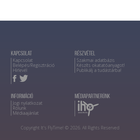
Kapcsolat
Részvétel
Kapcsolat
Szakmai adatbázis
Belépés/Regisztráció
Készíts okatatóanyagot!
Hírlevél
Publikálj a tudástárba!
Információ
Médiapartnerünk
Jogi nyilatkozat
Rólunk
Médiaajánlat
Copyright It's FlyTime! © 2026. All Rights Reserved