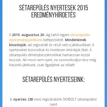
Sétarepülés nyertesek 2015
eredményhírdetés
A
2015. augusztus 20
.-áig tartó ingyen
sétarepülés
nyereményjátékunk
befejeződött.
Mindenkinek
köszönjük
, aki regisztrált és részt vett a játékunkban. A
nyerteseket kisorsoltuk és rövidesen értesítjük őket. A
sétarepülés élménybeszámolókat hamarosan közzé
tesszük. Aki most nem nyert, ne szomorkodjon lesz még
hasonló játékunk, csak figyeljétek az oldalt!
Sétarepülés Nyerteseink:
I. nyertes: CBI
nevű regisztrálónk SKYBOLT sétarepülést
nyert