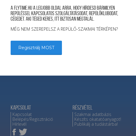
A FLYTIME.HU a legjobb oldal arra, hogy hírdesd bármilyen
repüléssel kapcsolatos szolgáltatásodat, repülőklubodat,
cégedet. Aki téged keres, itt biztosan megtalál.
MÉG NEM SZEREPELSZ A REPÜLŐ-SZAKMAI TÉRKÉPEN?
Regisztrálj MOST
Kapcsolat
Részvétel
Kapcsolat
Szakmai adatbázis
Belépés/Regisztráció
Készíts okatatóanyagot!
Hírlevél
Publikálj a tudástárba!