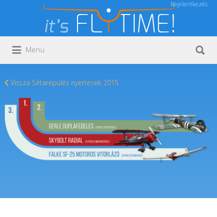
Bejelentkezés
Keresés:
Keresés:
Menu
Vissza Sétarepülés nyertesek 2015