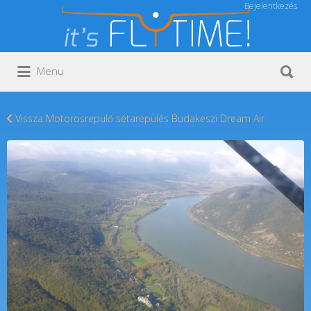
Bejelentkezés
Keresés:
Keresés:
Menu
Vissza Motorosrepülő sétarepülés Budakeszi Dream Air