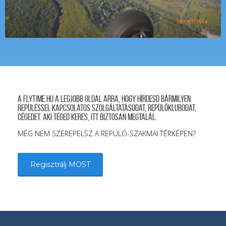
A FLYTIME.HU a legjobb oldal arra, hogy hírdesd bármilyen
repüléssel kapcsolatos szolgáltatásodat, repülőklubodat,
cégedet. Aki téged keres, itt biztosan megtalál.
MÉG NEM SZEREPELSZ A REPÜLŐ-SZAKMAI TÉRKÉPEN?
Regisztrálj MOST