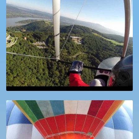
Budapest látképe 30 percben sárkányrepülőről
15,990
Ft