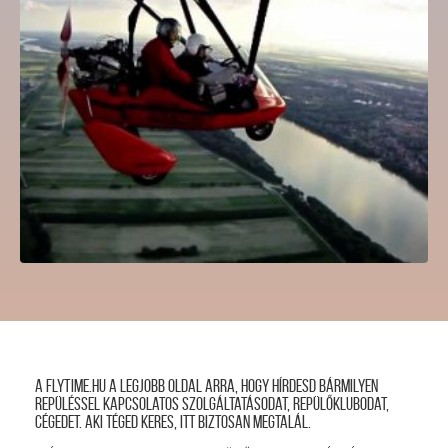
Sárkányrepülés, sétarepülés Farkashegyi repülőtér
A FLYTIME.HU a legjobb oldal arra, hogy hírdesd bármilyen
repüléssel kapcsolatos szolgáltatásodat, repülőklubodat,
cégedet. Aki téged keres, itt biztosan megtalál.