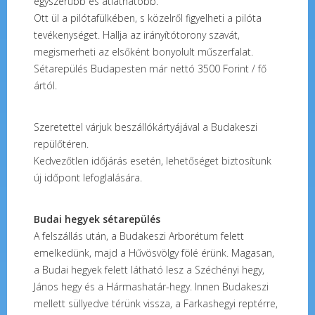
egyszerűbb és átláthatóbb.
Ott ül a pilótafülkében, s közelről figyelheti a pilóta
tevékenységet. Hallja az irányítótorony szavát,
megismerheti az elsőként bonyolult műszerfalat.
Sétarepülés Budapesten már nettó 3500 Forint / fő
ártól.
Szeretettel várjuk beszállókártyájával a Budakeszi
repülőtéren.
Kedvezőtlen időjárás esetén, lehetőséget biztosítunk
új időpont lefoglalására.
Budai hegyek sétarepülés
A felszállás után, a Budakeszi Arborétum felett
emelkedünk, majd a Hűvösvölgy fölé érünk. Magasan,
a Budai hegyek felett látható lesz a Széchényi hegy,
János hegy és a Hármashatár-hegy. Innen Budakeszi
mellett süllyedve térünk vissza, a Farkashegyi reptérre,