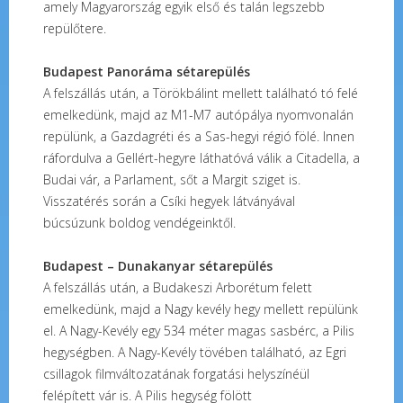
amely Magyarország egyik első és talán legszebb
repülőtere.
Budapest Panoráma sétarepülés
A felszállás után, a Törökbálint mellett található tó felé
emelkedünk, majd az M1-M7 autópálya nyomvonalán
repülünk, a Gazdagréti és a Sas-hegyi régió fölé. Innen
ráfordulva a Gellért-hegyre láthatóvá válik a Citadella, a
Budai vár, a Parlament, sőt a Margit sziget is.
Visszatérés során a Csíki hegyek látványával
búcsúzunk boldog vendégeinktől.
Budapest – Dunakanyar sétarepülés
A felszállás után, a Budakeszi Arborétum felett
emelkedünk, majd a Nagy kevély hegy mellett repülünk
el. A Nagy-Kevély egy 534 méter magas sasbérc, a Pilis
hegységben. A Nagy-Kevély tövében található, az Egri
csillagok filmváltozatának forgatási helyszínéül
felépített vár is. A Pilis hegység fölött