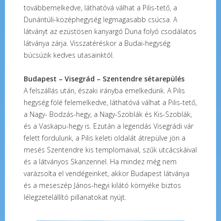
továbbemelkedve, láthatóvá válhat a Pilis-tető, a
Dunántúli-középhegység legmagasabb csúcsa. A
látványt az ezüstösen kanyargó Duna folyó csodálatos
látványa zárja. Visszatéréskor a Budai-hegység
búcsúzik kedves utasainktól.
Budapest – Visegrád – Szentendre sétarepülés
A felszállás után, északi irányba emelkedünk. A Pilis
hegység fölé felemelkedve, láthatóvá válhat a Pilis-tető,
a Nagy- Bodzás-hegy, a Nagy-Szoblák és Kis-Szoblák,
és a Vaskapu-hegy is. Ezután a legendás Visegrádi vár
felett fordulunk, a Pilis keleti oldalát átrepülve jön a
mesés Szentendre kis templomaival, szűk utcácskáival
és a látványos Skanzennel. Ha mindez még nem
varázsolta el vendégeinket, akkor Budapest látványa
és a meseszép János-hegyi kilátó környéke biztos
lélegzetelállító pillanatokat nyújt.