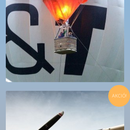
Hőlégballon sétarepülés PhoenixHRE
36,830
Ft
AKCIÓ!