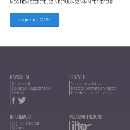
MÉG NEM SZEREPELSZ A REPÜLŐ-SZAKMAI TÉRKÉPEN?
Regisztrálj MOST
Kapcsolat
Részvétel
Kapcsolat
Szakmai adatbázis
Belépés/Regisztráció
Készíts okatatóanyagot!
Hírlevél
Publikálj a tudástárba!
Információ
Médiapartnerünk
Jogi nyilatkozat
Rólunk