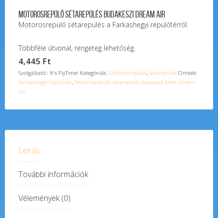
Motorosrepülő sétarepülés Budakeszi Dream Air
Motorosrepülő sétarepülés a Farkashegyi repülőtérről.
Többféle útvonal, rengeteg lehetőség.
4,445
Ft
Szolgáltató:: It's FlyTime!
Kategóriák:
Motorosrepülés
,
Sétarepülés
Címkék:
Farkashegyi repülőtér
,
Motorosrepülő sétarepülés Budapest felett Dream
Air
Leírás
További információk
Vélemények (0)