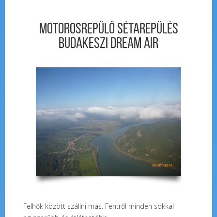
Motorosrepülő sétarepülés
Budakeszi Dream Air
Felhők között szállni más. Fentről minden sokkal