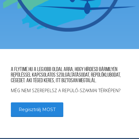
A FLYTIME.HU a legjobb oldal arra, hogy hírdesd bármilyen
repüléssel kapcsolatos szolgáltatásodat, repülőklubodat,
cégedet. Aki téged keres, itt biztosan megtalál.
MÉG NEM SZEREPELSZ A REPÜLŐ-SZAKMAI TÉRKÉPEN?
Regisztrálj MOST