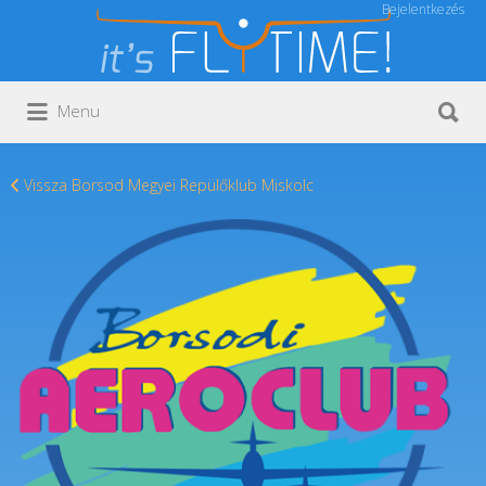
Bejelentkezés
Keresés:
Keresés:
Menu
Vissza Borsod Megyei Repülőklub Miskolc