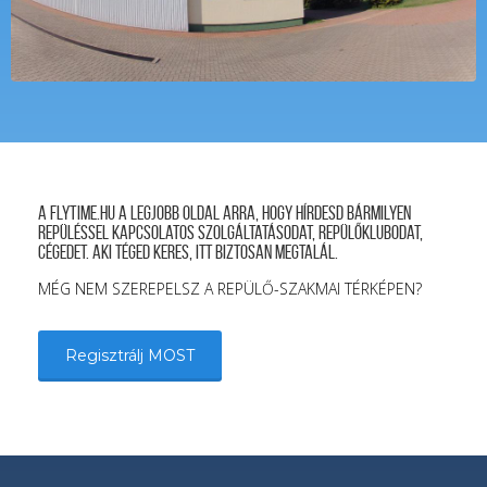
A FLYTIME.HU a legjobb oldal arra, hogy hírdesd bármilyen
repüléssel kapcsolatos szolgáltatásodat, repülőklubodat,
cégedet. Aki téged keres, itt biztosan megtalál.
MÉG NEM SZEREPELSZ A REPÜLŐ-SZAKMAI TÉRKÉPEN?
Regisztrálj MOST