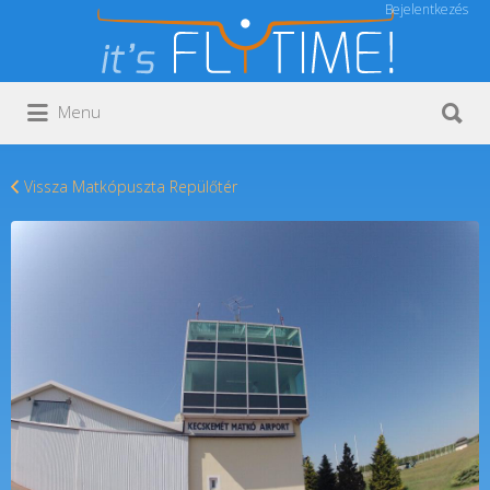
Bejelentkezés
Keresés:
Keresés:
Menu
Vissza Matkópuszta Repülőtér