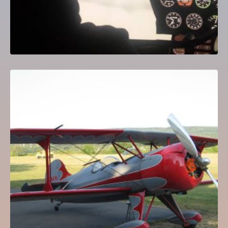
SKYBOLT – kuriózum Farkashegyen
Értékelés:
5.00
/ 5