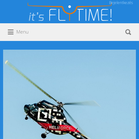
Bejelentkezés
Keresés:
Keresés:
Menu