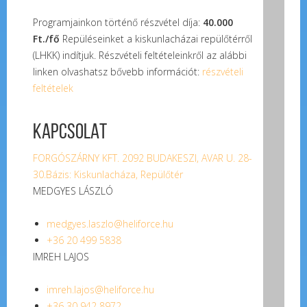
Programjainkon történő részvétel díja:
40.000
Ft./fő
Repüléseinket a kiskunlacházai repülőtérről
(LHKK) indítjuk. Részvételi feltételeinkről az alábbi
linken olvashatsz bővebb információt:
részvételi
feltételek
KAPCSOLAT
FORGÓSZÁRNY KFT. 2092 BUDAKESZI, AVAR U. 28-
30.
Bázis: Kiskunlacháza, Repülőtér
MEDGYES LÁSZLÓ
medgyes.laszlo@heliforce.hu
+36 20 499 5838
IMREH LAJOS
imreh.lajos@heliforce.hu
+36 30 942 8972