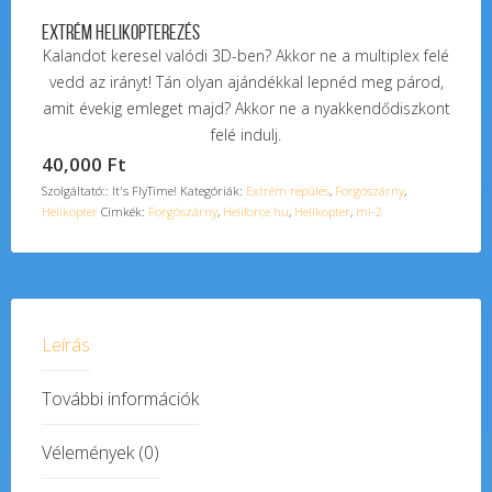
Extrém helikopterezés
Kalandot keresel valódi 3D-ben? Akkor ne a multiplex felé
vedd az irányt! Tán olyan ajándékkal lepnéd meg párod,
amit évekig emleget majd? Akkor ne a nyakkendődiszkont
felé indulj.
40,000
Ft
Szolgáltató:: It's FlyTime!
Kategóriák:
Extrém repülés
,
Forgószárny
,
Helikopter
Címkék:
Forgószárny
,
Heliforce.hu
,
Helikopter
,
mi-2
Leírás
További információk
Vélemények (0)