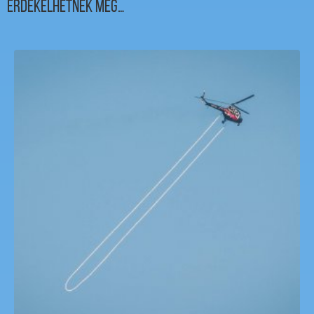
Érdekelhetnek még…
HELIBUNGEE!
127,000
Ft