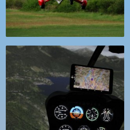
ROBINSON 44 helikopter szimulátor Budaörs
7,000
Ft