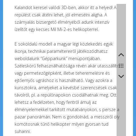
Kalandot keresel valódi 3D-ben, akkor itt a helyed! A
repülést csak átélni lehet, jól elmesélni aligha. A
szárnyalás bizsergető élményéből adunk intenzív
ízelítőt egy kecses Mil Mi-2-es helikopterrel.
E sokoldalú modell a magyar légi közlekedés egyik
ikonja, technikai paramétereiről játékozódhatsz
weboldalunk “Gépparkunk” menüpontjában.
Széleskörű felhasználhatósága révén akár utasszállító
vagy permetezőgépként, illetve teheremelésre és
ejtőernyős ugráshoz is használható. Vagy azokra a
kunsztokra, amelyeket a kevésbé szerencsések csak
távolról, pl. a repülőnapokon csodálhatnak meg. Ott
lehetsz a fedélzeten, hogy fentről ámulj az
élményelemekkel tarkított mutatványokon, s persze a
pazar panorámán. Nem is gondolnád, a messziről oly
komótosnak tűnő helikopter milyen gyorsan tud
suhanni.