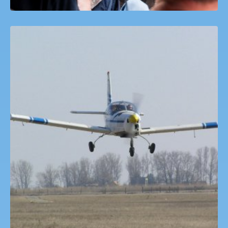
Motoros Repülőgép Pilótaképzés Heliforce.hu