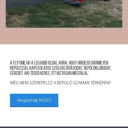
A FLYTIME.HU a legjobb oldal arra, hogy hírdesd bármilyen
repüléssel kapcsolatos szolgáltatásodat, repülőklubodat,
cégedet. Aki téged keres, itt biztosan megtalál.
MÉG NEM SZEREPELSZ A REPÜLŐ-SZAKMAI TÉRKÉPEN?
Regisztrálj MOST