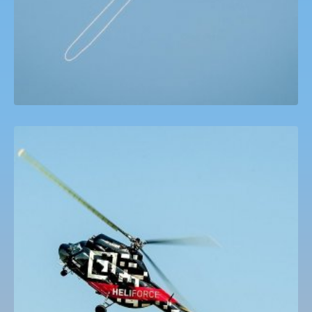
Extrém helikopterezés
40,000
Ft