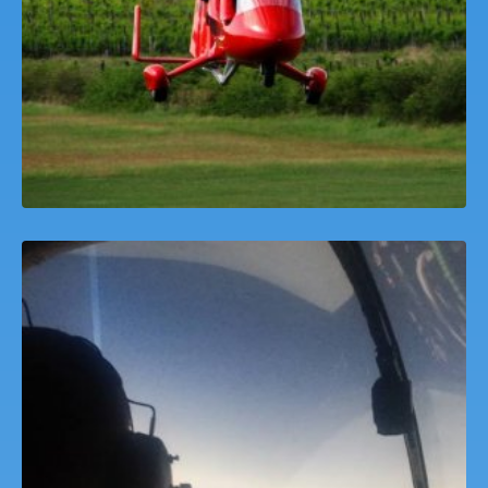
18,000
Ft
Helikopter szimulátor Virtuális Pilóta Jogosítás
15,000
Ft