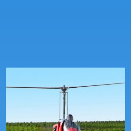
Gyrokopter autogyro Sétarepülés