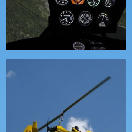
Autogyro pilótaképzés