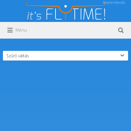
Bejelentkezés
Keresés:
Keresés:
Menu
Szűrő váltás