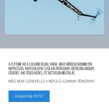
A FLYTIME.HU a legjobb oldal arra, hogy hírdesd bármilyen
repüléssel kapcsolatos szolgáltatásodat, repülőklubodat,
cégedet. Aki téged keres, itt biztosan megtalál.
MÉG NEM SZEREPELSZ A REPÜLŐ-SZAKMAI TÉRKÉPEN?
Regisztrálj MOST