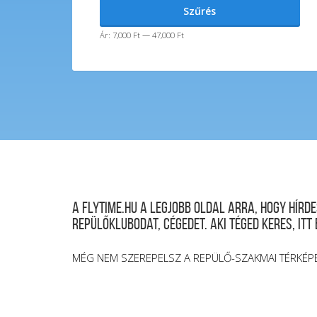
Min
Max
Szűrés
ár
ár
Ár:
7,000 Ft
—
47,000 Ft
A FLYTIME.HU a legjobb oldal arra, hogy hír
repülőklubodat, cégedet. Aki téged keres, itt
MÉG NEM SZEREPELSZ A REPÜLŐ-SZAKMAI TÉRKÉP