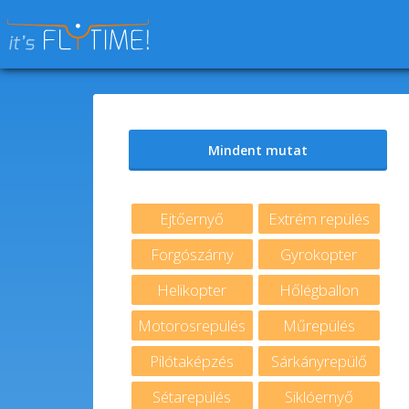
Keresés:
Mindent mutat
Ejtőernyő
Extrém repülés
Forgószárny
Gyrokopter
Helikopter
Hőlégballon
Motorosrepülés
Műrepülés
Pilótaképzés
Sárkányrepülő
Sétarepülés
Siklóernyő