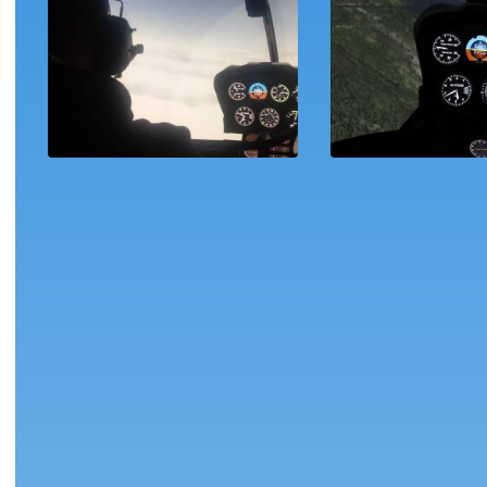
Pilóta Jogosítás
szimulátor B
15,000
Ft
7,000
F