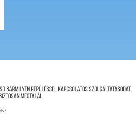
desd bármilyen repüléssel kapcsolatos szolgáltatásodat,
 biztosan megtalál.
EN?