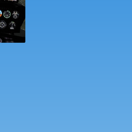
udaörs
t