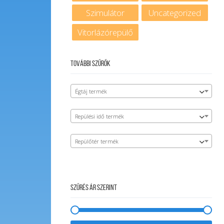
Szimulátor
Uncategorized
Vitorlázórepülő
További szűrők
Égtáj termék
Repülési idő termék
Repülőtér termék
Szűrés ár szerint