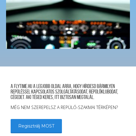
A FLYTIME.HU a legjobb oldal arra, hogy hírdesd bármilyen
repüléssel kapcsolatos szolgáltatásodat, repülőklubodat,
cégedet. Aki téged keres, itt biztosan megtalál.
MÉG NEM SZEREPELSZ A REPÜLŐ-SZAKMAI TÉRKÉPEN?
Regisztrálj MOST