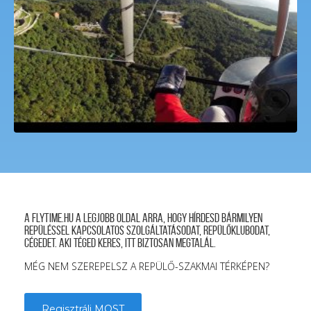
15,990
Ft
A FLYTIME.HU a legjobb oldal arra, hogy hírdesd bármilyen
repüléssel kapcsolatos szolgáltatásodat, repülőklubodat,
cégedet. Aki téged keres, itt biztosan megtalál.
MÉG NEM SZEREPELSZ A REPÜLŐ-SZAKMAI TÉRKÉPEN?
Regisztrálj MOST