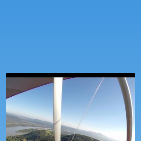
Budapest látképe 30 percben sárkányrepülőről