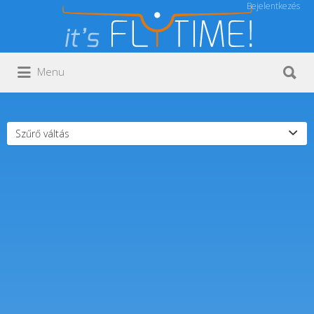
Bejelentkezés
Keresés:
Keresés:
Menu
Szűrő váltás