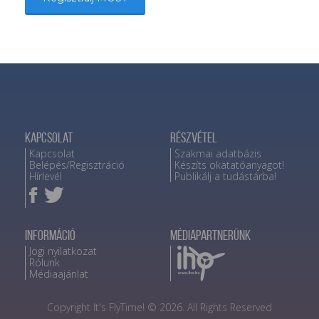
Kapcsolat
Részvétel
Kapcsolat
Szakmai adatbázis
Belépés/Regisztráció
Készíts okatatóanyagot!
Hírlevél
Publikálj a tudástárba!
Információ
Médiapartnerünk
Jogi nyilatkozat
Rólunk
Médiaajánlat
Copyright It's FlyTime! © 2026. All Rights Reserved