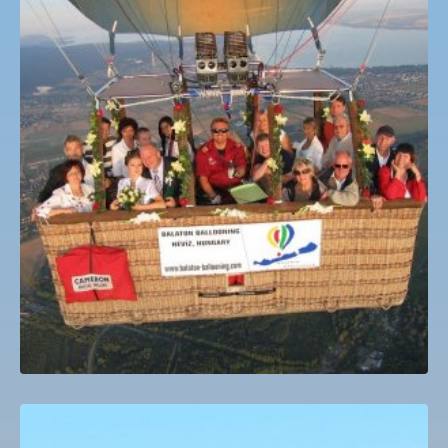
Hőlégballon Sétarepülés Hévíz
40,000
Ft