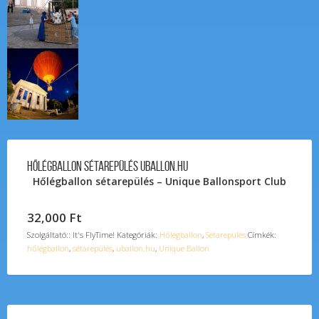
Hőlégballon Sétarepülés uballon.hu
Hőlégballon sétarepülés – Unique Ballonsport Club
32,000
Ft
Szolgáltató:: It's FlyTime!
Kategóriák:
Hőlégballon
,
Sétarepülés
Címkék:
hőlégballon
,
sétarepülés
,
uballon.hu
,
Unique Ballon