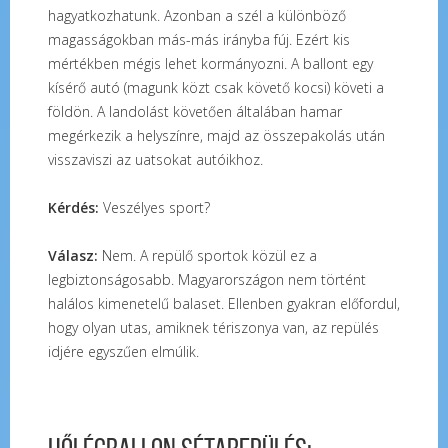
hagyatkozhatunk. Azonban a szél a különböző
magasságokban más-más irányba fúj. Ezért kis
mértékben mégis lehet kormányozni. A ballont egy
kísérő autó (magunk közt csak követő kocsi) követi a
földön. A landolást követően általában hamar
megérkezik a helyszínre, majd az összepakolás után
visszaviszi az uatsokat autóikhoz.
Kérdés:
Veszélyes sport?
Válasz:
Nem. A repülő sportok közül ez a
legbiztonságosabb. Magyarországon nem történt
halálos kimenetelű balaset. Ellenben gyakran előfordul,
hogy olyan utas, amiknek tériszonya van, az repülés
idjére egyszűen elmúlik.