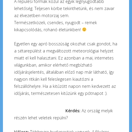
A repülési formák közül az egyik legnyugodtabb
lehetőség. Teljesen körbe tekinthetünk, és nem zavar
az élvezetben motorzaj sem.
Természetközeli, csendes, nyugodt – remek
kikapcsolódás, rohanó életünkben!
Egyetlen egy apró bosszúság okozhat csak gondot, ha
a sétarepülést a megváltozott meteorológiai helyzet
miatt el kell halasztani. Ez azonban a mai, internetes
világunkban, amikor elérhető megbízható
időjárásjelentés, általában előző nap már látható, így
nagyon ritkán kell feleslegesen kiautózni a
felszállóhelyre. Ha a kitűzött napon nem kedvezett az
időjárás, természetesen kitűzünk egy pótnapot :).
Kérdés:
Az ország melyik
részén lehet veletek repülni?
Válasz:
Többnyire budapestiek vagyunk. A főváros