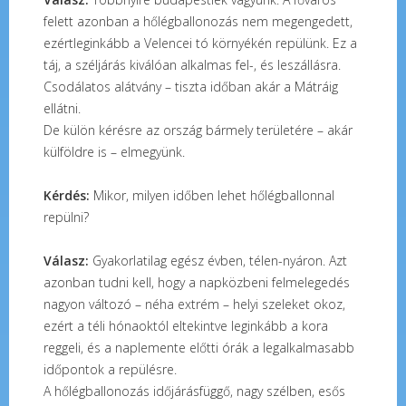
felett azonban a hőlégballonozás nem megengedett,
ezértleginkább a Velencei tó környékén repülünk. Ez a
táj, a széljárás kiválóan alkalmas fel-, és leszállásra.
Csodálatos alátvány – tiszta időban akár a Mátráig
ellátni.
De külön kérésre az ország bármely területére – akár
külföldre is – elmegyünk.
Kérdés:
Mikor, milyen időben lehet hőlégballonnal
repülni?
Válasz:
Gyakorlatilag egész évben, télen-nyáron. Azt
azonban tudni kell, hogy a napközbeni felmelegedés
nagyon változó – néha extrém – helyi szeleket okoz,
ezért a téli hónaoktól eltekintve leginkább a kora
reggeli, és a naplemente előtti órák a legalkalmasabb
időpontok a repülésre.
A hőlégballonozás időjárásfüggő, nagy szélben, esős