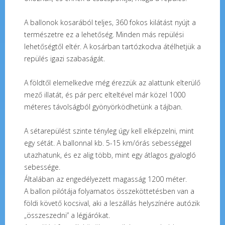
A ballonok kosarából teljes, 360 fokos kilátást nyújt a
természetre ez a lehetőség. Minden más repülési
lehetőségtől eltér. A kosárban tartózkodva átélhetjük a
repülés igazi szabaságát.
A földtől elemelkedve még érezzük az alattunk elterülő
mező illatát, és pár perc elteltével már közel 1000
méteres távolságból gyönyörködhetünk a tájban.
A sétarepülést szinte tényleg úgy kell elképzelni, mint
egy sétát. A ballonnal kb. 5-15 km/órás sebességgel
utazhatunk, és ez alig több, mint egy átlagos gyalogló
sebessége.
Általában az engedélyezett magasság 1200 méter.
A ballon pilótája folyamatos összeköttetésben van a
földi követő kocsival, aki a leszállás helyszínére autózik
„összeszedni” a légjárókat.