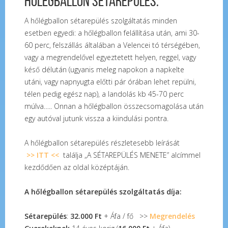
Hőlégballon sétarepülés:
A hőlégballon sétarepülés szolgáltatás minden
esetben egyedi: a hőlégballon felállítása után, ami 30-
60 perc, felszállás általában a Velencei tó térségében,
vagy a megrendelővel egyeztetett helyen, reggel, vagy
késő délután (ugyanis meleg napokon a napkelte
utáni, vagy napnyugta előtti pár órában lehet repülni,
télen pedig egész nap), a landolás kb 45-70 perc
múlva….. Onnan a hőlégballon összecsomagolása után
egy autóval jutunk vissza a kiindulási pontra.
A hőlégballon sétarepülés részletesebb leírását
>> ITT <<
találja „A SÉTAREPÜLÉS MENETE” alcímmel
kezdődően az oldal középtáján.
A hőlégballon sétarepülés szolgáltatás díja:
Sétarepülés
:
32.000 Ft
+ Áfa / fő >>
Megrendelés