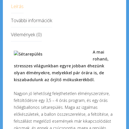
Leírás
További információk
Vélemények (0)
A mai
rohanó,
stresszes világunkban egyre jobban éhezünk
olyan élményekre, melyekkel pár órára is, de
kiszabadulunk az őrjítő mókuskerékből.
Nagyon jó lehetőség felejthetetlen élményszerzésre,
feltöltődésre egy 3,5 – 4 órás program, és egy órás
hőlégballonos sétarepülés. Maga az izgalmas
előkészületek, a ballon összeszerelése, a feltöltése, a
felszállást megelőző események már kikapcsolódást
okoznak, és ennek a csúcspontja, maga a repülés.