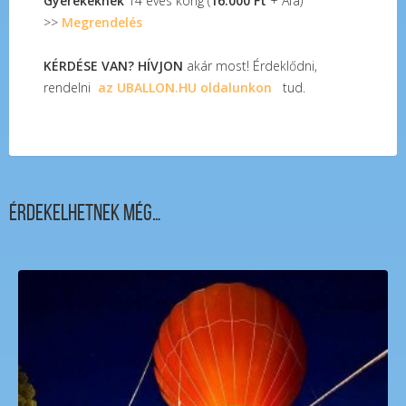
Gyerekeknek
14 éves korig (
16.000 Ft
+ Áfa)
>>
Megrendelés
KÉRDÉSE VAN? HÍVJON
akár most! Érdeklődni,
rendelni
az UBALLON.HU oldalunkon
tud.
Érdekelhetnek még…