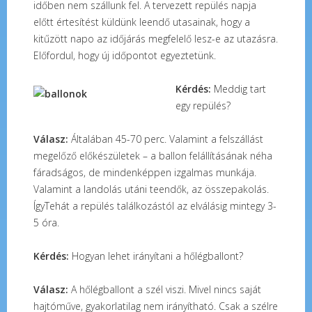
időben nem szállunk fel. A tervezett repülés napja
előtt értesítést küldünk leendő utasainak, hogy a
kitűzött napo az időjárás megfelelő lesz-e az utazásra.
Előfordul, hogy új időpontot egyeztetünk.
Kérdés:
Meddig tart
egy repülés?
Válasz:
Általában 45-70 perc. Valamint a felszállást
megelőző előkészületek – a ballon felállításának néha
fáradságos, de mindenképpen izgalmas munkája.
Valamint a landolás utáni teendők, az összepakolás.
ÍgyTehát a repülés találkozástól az elválásig mintegy 3-
5 óra.
Kérdés:
Hogyan lehet irányítani a hőlégballont?
Válasz:
A hőlégballont a szél viszi. Mivel nincs saját
hajtóműve, gyakorlatilag nem irányítható. Csak a szélre