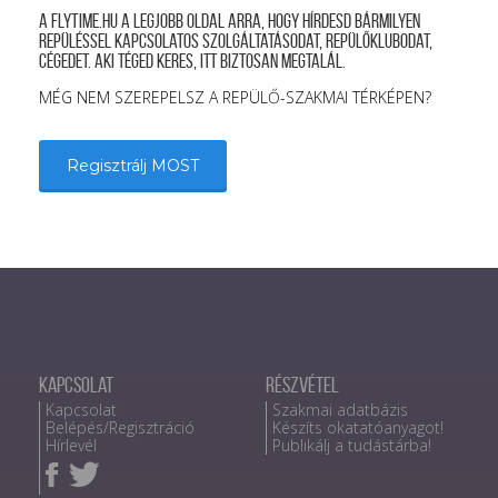
A FLYTIME.HU a legjobb oldal arra, hogy hírdesd bármilyen
repüléssel kapcsolatos szolgáltatásodat, repülőklubodat,
cégedet. Aki téged keres, itt biztosan megtalál.
MÉG NEM SZEREPELSZ A REPÜLŐ-SZAKMAI TÉRKÉPEN?
Regisztrálj MOST
Kapcsolat
Részvétel
Kapcsolat
Szakmai adatbázis
Belépés/Regisztráció
Készíts okatatóanyagot!
Hírlevél
Publikálj a tudástárba!