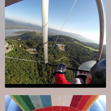
Budapest látképe 30 percben sárkányrepülőről
15,990
Ft