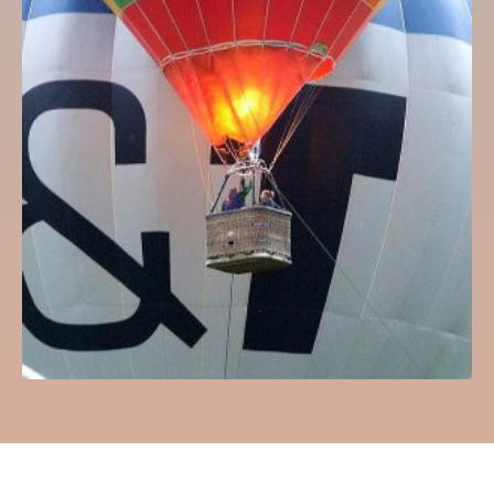
Hőlégballon sétarepülés PhoenixHRE
36,830
Ft