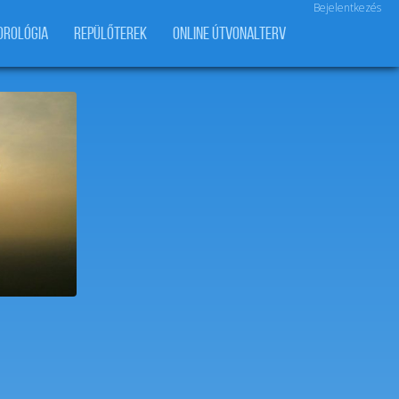
Bejelentkezés
OROLÓGIA
REPÜLŐTEREK
ONLINE ÚTVONALTERV
arepülés
hu
t