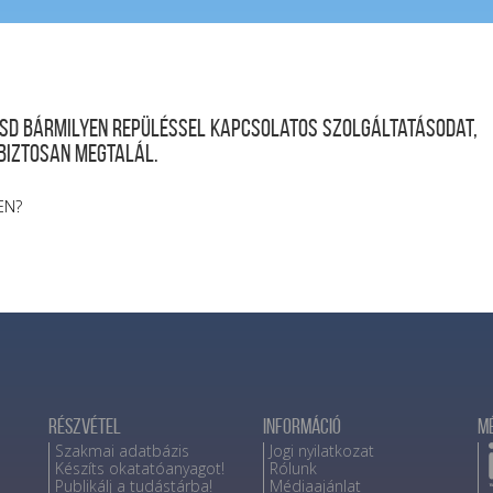
desd bármilyen repüléssel kapcsolatos szolgáltatásodat,
 biztosan megtalál.
EN?
Részvétel
Információ
M
Szakmai adatbázis
Jogi nyilatkozat
Készíts okatatóanyagot!
Rólunk
Publikálj a tudástárba!
Médiaajánlat