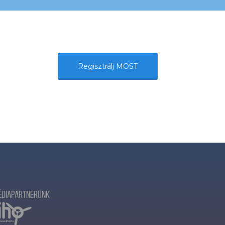
Regisztrálj MOST
édiapartnerünk