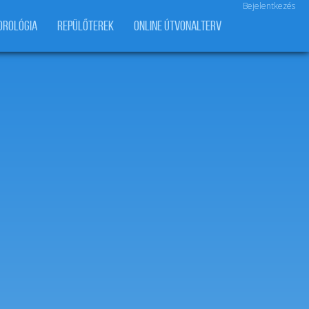
Bejelentkezés
OROLÓGIA
REPÜLŐTEREK
ONLINE ÚTVONALTERV