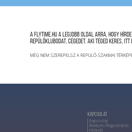
A FLYTIME.HU a legjobb oldal arra, hogy hír
repülőklubodat, cégedet. Aki téged keres, itt
MÉG NEM SZEREPELSZ A REPÜLŐ-SZAKMAI TÉRKÉP
Kapcsolat
Kapcsolat
Belépés/Regisztráció
Hírlevél