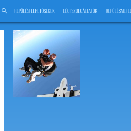
REPÜLÉSI LEHETŐSÉGEK
LÉGI SZOLGÁLTATÓK
REPÜLÉSMETE
Ejtőernyős tandemugrás