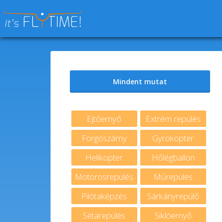
Keresés:
Mindent mutat
Ejtőernyő
Extrém repülés
Forgószárny
Gyrokopter
Helikopter
Hőlégballon
Motorosrepülés
Műrepülés
Pilótaképzés
Sárkányrepülő
Sétarepülés
Siklóernyő