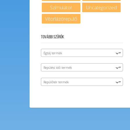
Szimulátor
Uncategorized
Vitorlázórepülő
További szűrők
Égtáj termék
Repülési idő termék
Repülőtér termék