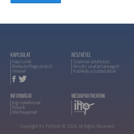
Kapcsolat
Részvétel
Kapcsolat
Szakmai adatbázis
Belépés/Regisztráció
Készíts okatatóanyagot!
Hírlevél
Publikálj a tudástárba!
Információ
Médiapartnerünk
Jogi nyilatkozat
Rólunk
Médiaajánlat
Copyright It's FlyTime! © 2026. All Rights Reserved