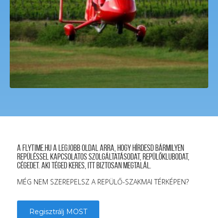
A FLYTIME.HU a legjobb oldal arra, hogy hírdesd bármilyen
repüléssel kapcsolatos szolgáltatásodat, repülőklubodat,
cégedet. Aki téged keres, itt biztosan megtalál.
MÉG NEM SZEREPELSZ A REPÜLŐ-SZAKMAI TÉRKÉPEN?
Regisztrálj MOST