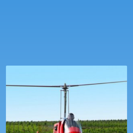
Gyrokopter autogyro Sétarepülés
18,000
Ft