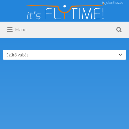
Bejelentkezés
Keresés:
Keresés:
Menu
Szűrő váltás