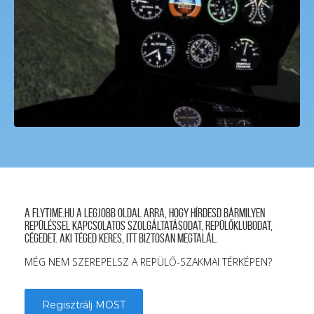
A FLYTIME.HU a legjobb oldal arra, hogy hírdesd bármilyen
repüléssel kapcsolatos szolgáltatásodat, repülőklubodat,
cégedet. Aki téged keres, itt biztosan megtalál.
MÉG NEM SZEREPELSZ A REPÜLŐ-SZAKMAI TÉRKÉPEN?
Regisztrálj MOST