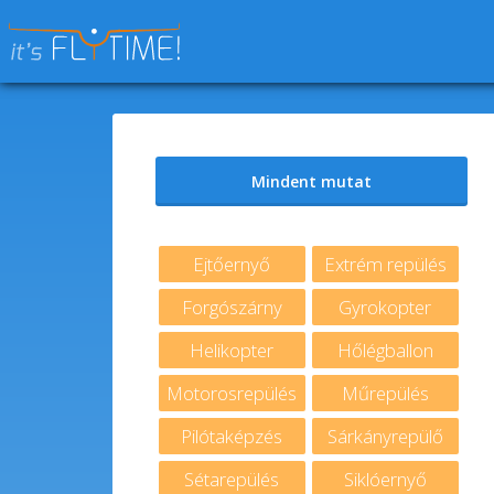
Keresés:
Mindent mutat
Ejtőernyő
Extrém repülés
Forgószárny
Gyrokopter
Helikopter
Hőlégballon
Motorosrepülés
Műrepülés
Pilótaképzés
Sárkányrepülő
Sétarepülés
Siklóernyő