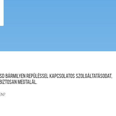
desd bármilyen repüléssel kapcsolatos szolgáltatásodat,
 biztosan megtalál.
EN?