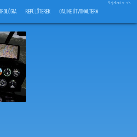
Bejelentkezés
OROLÓGIA
REPÜLŐTEREK
ONLINE ÚTVONALTERV
likopter
udaörs
t