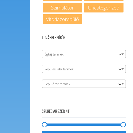
Szimulátor
Uncategorized
Vitorlázórepülő
További szűrők
Égtáj termék
Repülési idő termék
Repülőtér termék
Szűrés ár szerint