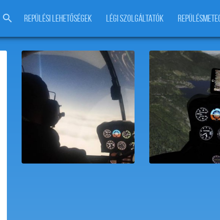
REPÜLÉSI LEHETŐSÉGEK
LÉGI SZOLGÁLTATÓK
REPÜLÉSMETE
Helikopter szimulátor Virtuális
ROBINSON 44 he
Pilóta Jogosítás
szimulátor B
15,000
Ft
7,000
F