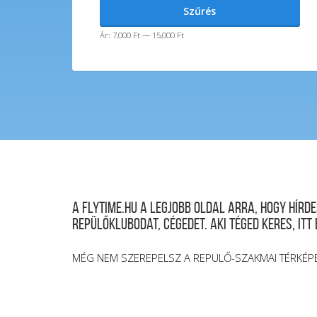
Min
Max
Szűrés
ár
ár
Ár:
7,000 Ft
—
15,000 Ft
A FLYTIME.HU a legjobb oldal arra, hogy hír
repülőklubodat, cégedet. Aki téged keres, itt
MÉG NEM SZEREPELSZ A REPÜLŐ-SZAKMAI TÉRKÉP