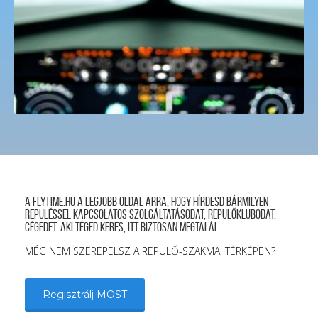
A FLYTIME.HU a legjobb oldal arra, hogy hírdesd bármilyen
repüléssel kapcsolatos szolgáltatásodat, repülőklubodat,
cégedet. Aki téged keres, itt biztosan megtalál.
MÉG NEM SZEREPELSZ A REPÜLŐ-SZAKMAI TÉRKÉPEN?
Regisztrálj MOST