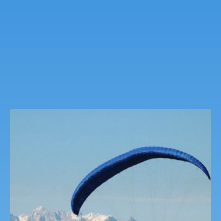
Kezdj ősszel siklóernyős tanfolyamot
89,000
Ft