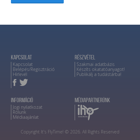
Kapcsolat
Részvétel
Kapcsolat
Szakmai adatbázis
Belépés/Regisztráció
Készíts okatatóanyagot!
Hírlevél
Publikálj a tudástárba!
Információ
Médiapartnerünk
Jogi nyilatkozat
Rólunk
Médiaajánlat
Copyright It's FlyTime! © 2026. All Rights Reserved