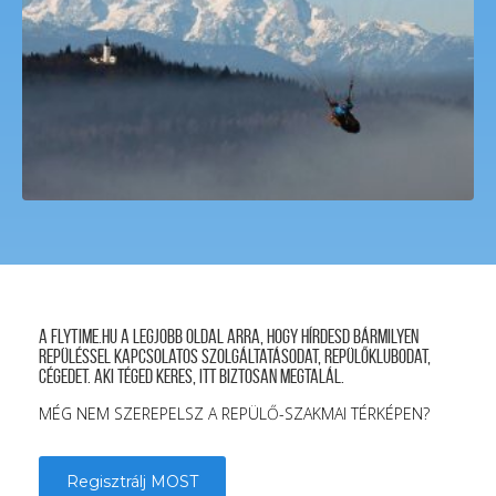
A FLYTIME.HU a legjobb oldal arra, hogy hírdesd bármilyen
repüléssel kapcsolatos szolgáltatásodat, repülőklubodat,
cégedet. Aki téged keres, itt biztosan megtalál.
MÉG NEM SZEREPELSZ A REPÜLŐ-SZAKMAI TÉRKÉPEN?
Regisztrálj MOST