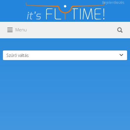
Bejelentkezés
Keresés:
Keresés:
Menu
Szűrő váltás