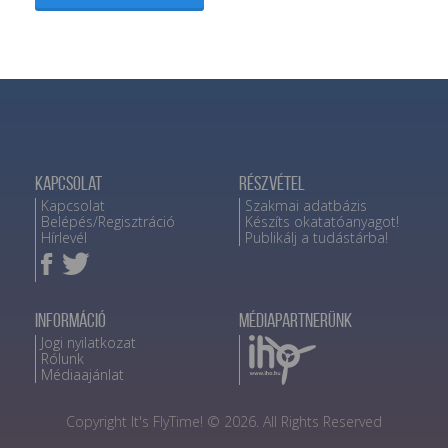
Kapcsolat
Részvétel
Kapcsolat
Szakmai adatbázis
Belépés/Regisztráció
Készíts okatatóanyagot!
Hírlevél
Publikálj a tudástárba!
Információ
Médiapartnerünk
Jogi nyilatkozat
Rólunk
Médiaajánlat
Copyright It's FlyTime! © 2026. All Rights Reserved