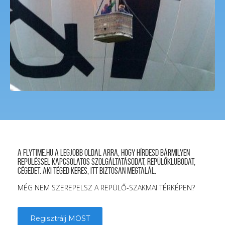
A FLYTIME.HU a legjobb oldal arra, hogy hírdesd bármilyen
repüléssel kapcsolatos szolgáltatásodat, repülőklubodat,
cégedet. Aki téged keres, itt biztosan megtalál.
MÉG NEM SZEREPELSZ A REPÜLŐ-SZAKMAI TÉRKÉPEN?
Regisztrálj MOST