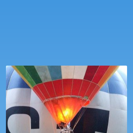
Hőlégballon sétarepülés PhoenixHRE
36,830
Ft