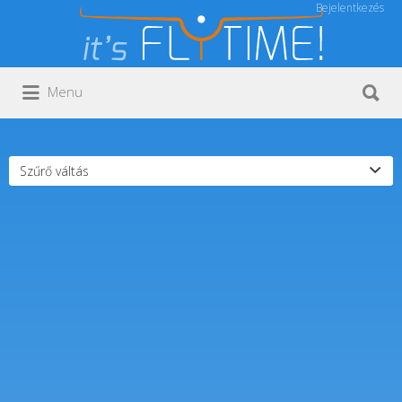
Bejelentkezés
Keresés:
Keresés:
Menu
Szűrő váltás