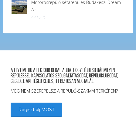
Motorosrepülő sétarepülés Budakeszi Dream
was:
is:
Air
20,000 Ft.
18,000 Ft.
4,445
Ft
A FLYTIME.HU a legjobb oldal arra, hogy hírdesd bármilyen
repüléssel kapcsolatos szolgáltatásodat, repülőklubodat,
cégedet. Aki téged keres, itt biztosan megtalál.
MÉG NEM SZEREPELSZ A REPÜLŐ-SZAKMAI TÉRKÉPEN?
Regisztrálj MOST