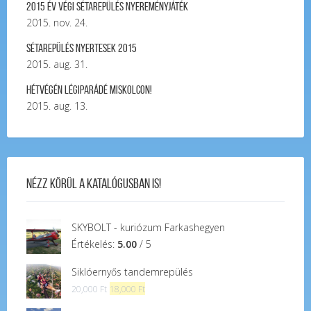
2015 év végi sétarepülés nyereményjáték
2015. nov. 24.
Sétarepülés nyertesek 2015
2015. aug. 31.
Hétvégén légiparádé Miskolcon!
2015. aug. 13.
Nézz körül a katalógusban is!
SKYBOLT - kuriózum Farkashegyen
Értékelés:
5.00
/ 5
Siklóernyős tandemrepülés
Original
Current
20,000
Ft
18,000
Ft
price
price