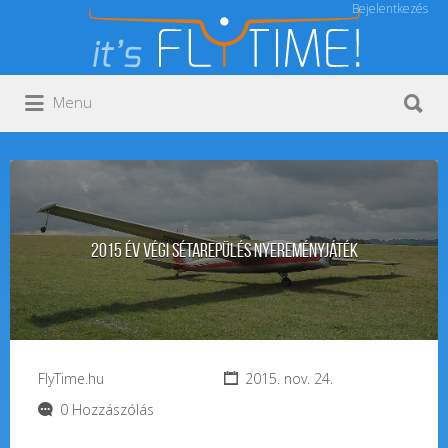
Bejelentkezés
Keresés:
Keresés:
Menu
2015 év végi sétarepülés nyereményjáték
FlyTime.hu
2015. nov. 24.
0 Hozzászólás