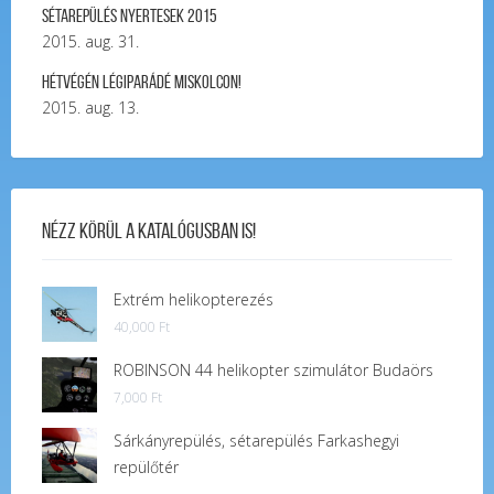
Sétarepülés nyertesek 2015
2015. aug. 31.
Hétvégén légiparádé Miskolcon!
2015. aug. 13.
Nézz körül a katalógusban is!
Extrém helikopterezés
40,000
Ft
ROBINSON 44 helikopter szimulátor Budaörs
7,000
Ft
Sárkányrepülés, sétarepülés Farkashegyi
repülőtér