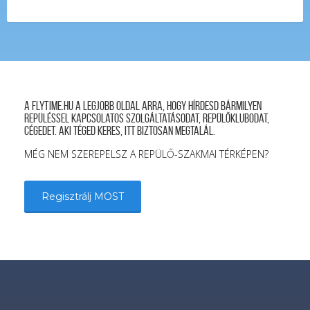
A FLYTIME.HU a legjobb oldal arra, hogy hírdesd bármilyen
repüléssel kapcsolatos szolgáltatásodat, repülőklubodat,
cégedet. Aki téged keres, itt biztosan megtalál.
MÉG NEM SZEREPELSZ A REPÜLŐ-SZAKMAI TÉRKÉPEN?
Regisztrálj MOST