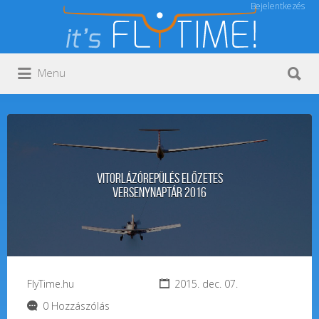
Bejelentkezés
Keresés:
Keresés:
Menu
Vitorlázórepülés ELŐZETES
VERSENYNAPTÁR 2016
FlyTime.hu
2015. dec. 07.
0 Hozzászólás