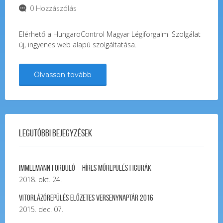
0 Hozzászólás
Elérhető a HungaroControl Magyar Légiforgalmi Szolgálat
új, ingyenes web alapú szolgáltatása.
Olvasson tovább
Legutóbbi bejegyzések
Immelmann forduló – Híres Műrepülés Figurák
2018. okt. 24.
Vitorlázórepülés ELŐZETES VERSENYNAPTÁR 2016
2015. dec. 07.