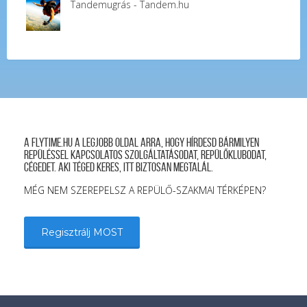
Tandemugrás - Tandem.hu
A FLYTIME.HU a legjobb oldal arra, hogy hírdesd bármilyen
repüléssel kapcsolatos szolgáltatásodat, repülőklubodat,
cégedet. Aki téged keres, itt biztosan megtalál.
MÉG NEM SZEREPELSZ A REPÜLŐ-SZAKMAI TÉRKÉPEN?
Regisztrálj MOST