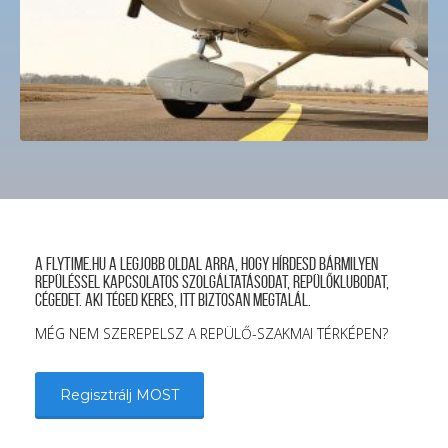
was:
is:
50,000 Ft.
47,000 Ft.
A FLYTIME.HU a legjobb oldal arra, hogy hírdesd bármilyen
repüléssel kapcsolatos szolgáltatásodat, repülőklubodat,
cégedet. Aki téged keres, itt biztosan megtalál.
MÉG NEM SZEREPELSZ A REPÜLŐ-SZAKMAI TÉRKÉPEN?
Regisztrálj MOST