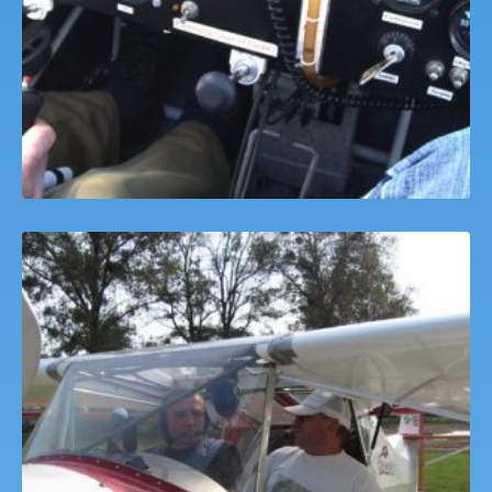
Motorosrepülő Sétarepülés Dáka