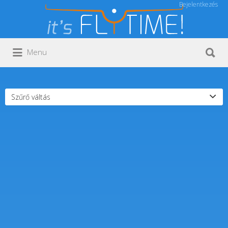
Bejelentkezés
Keresés:
Keresés:
Menu
Szűrő váltás