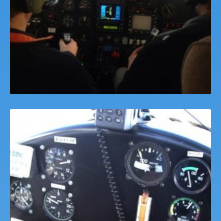
Motorosrepülő Pilótaképzés Dáka