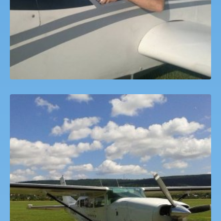
Motorosrepülő sétarepülés Budakeszi Dream Air
4,445
Ft