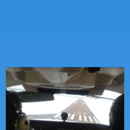
Motorosrepülő Pilótaképzés Budaörs