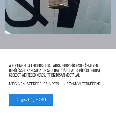
A FLYTIME.HU a legjobb oldal arra, hogy hírdesd bármilyen
repüléssel kapcsolatos szolgáltatásodat, repülőklubodat,
cégedet. Aki téged keres, itt biztosan megtalál.
MÉG NEM SZEREPELSZ A REPÜLŐ-SZAKMAI TÉRKÉPEN?
Regisztrálj MOST