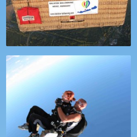
Ejtőernyős tandemugrás