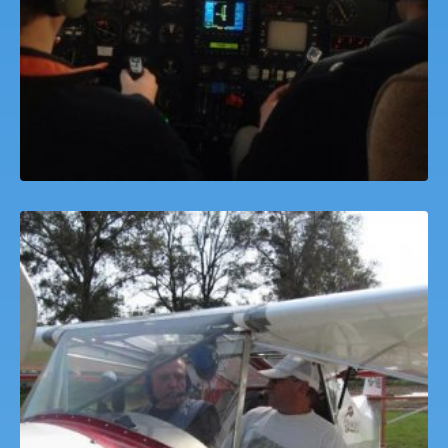
Motorosrepülő Sétarepülés Dáka