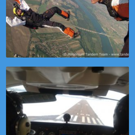
Motorosrepülő Pilótaképzés Budaörs