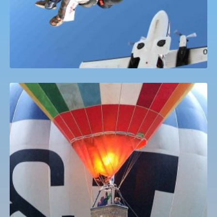
Hőlégballon sétarepülés PhoenixHRE
36,830
Ft