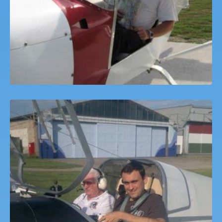
Motorosrepülő Pilótaképzés Farkashegy