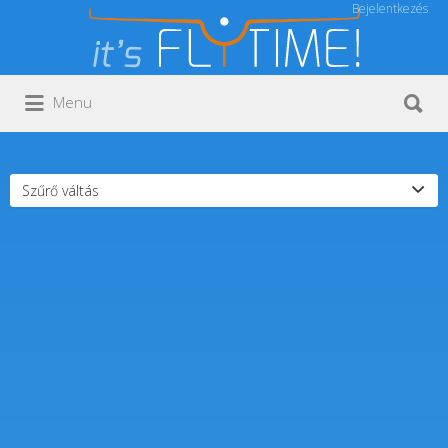
Bejelentkezés
Keresés:
Keresés:
Menu
Szűrő váltás