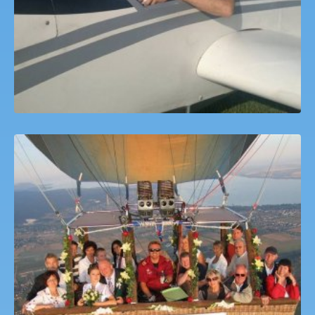
Hőlégballon Sétarepülés Hévíz
40,000
Ft