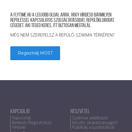
A FLYTIME.HU a legjobb oldal arra, hogy hírdesd bármilyen
repüléssel kapcsolatos szolgáltatásodat, repülőklubodat,
cégedet. Aki téged keres, itt biztosan megtalál.
MÉG NEM SZEREPELSZ A REPÜLŐ-SZAKMAI TÉRKÉPEN?
Regisztrálj MOST
Kapcsolat
Részvétel
Kapcsolat
Szakmai adatbázis
Belépés/Regisztráció
Készíts okatatóanyagot!
Hírlevél
Publikálj a tudástárba!