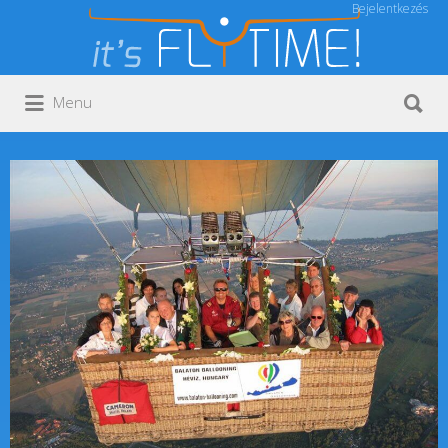
Bejelentkezés
Keresés:
Keresés:
Menu