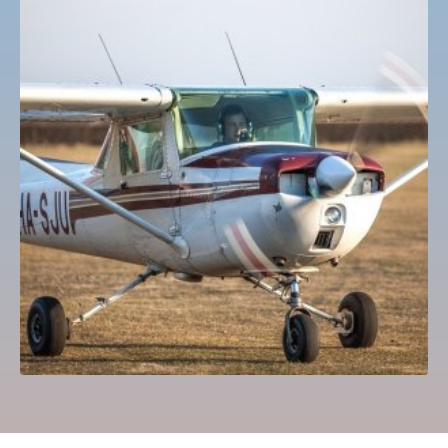
Sétarepülés és próbapilóta program Jakabszállás
35,000
Ft