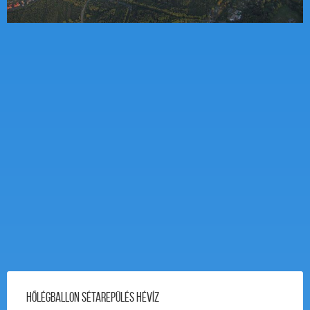
Hőlégballon Sétarepülés Hévíz