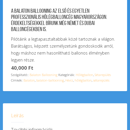
A Balaton Ballooning az első és egyetlen
professzionális hőlégballoncég Magyarországon.
Érdekeltségekkel bírunk még német és dubai
balloncégekben is.
Pilótáink a legtapasztaltabbak közé tartoznak a világon.
Barátságos, képzett személyzetünk gondoskodik arról,
hogy máshoz nem hasonlítható ballonos élményben
legyen része.
40,000
Ft
Szolgáltató::
Balaton Ballooning
Kategóriák:
Hőlégballon
,
Sétarepülés
Címkék:
Balaton
,
balaton-ballooning
,
Hévíz
,
hőlégballon
,
sétarepülés
Leírás
További információk