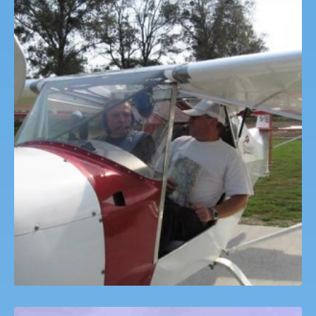
Motorosrepülő Sétarepülés Dáka