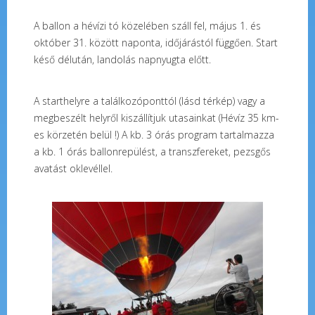
A ballon a hévízi tó közelében száll fel, május 1. és
október 31. között naponta, időjárástól függően. Start
késő délután, landolás napnyugta előtt.
A starthelyre a találkozóponttól (lásd térkép) vagy a
megbeszélt helyről kiszállítjuk utasainkat (Hévíz 35 km-
es körzetén belül !) A kb. 3 órás program tartalmazza
a kb. 1 órás ballonrepülést, a transzfereket, pezsgős
avatást oklevéllel.