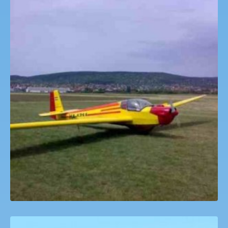
Movit Sétarepülés Budaörs BudapestAIR
25,000
Ft