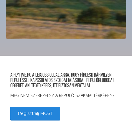
A FLYTIME.HU a legjobb oldal arra, hogy hírdesd bármilyen
repüléssel kapcsolatos szolgáltatásodat, repülőklubodat,
cégedet. Aki téged keres, itt biztosan megtalál.
MÉG NEM SZEREPELSZ A REPÜLŐ-SZAKMAI TÉRKÉPEN?
Regisztrálj MOST