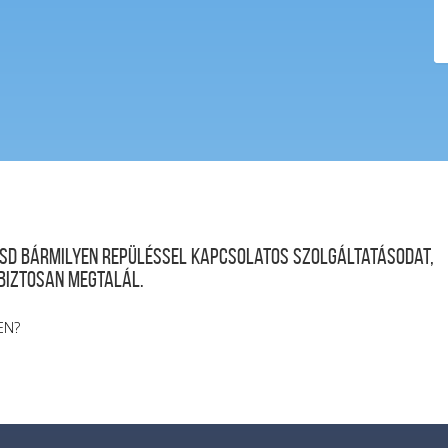
desd bármilyen repüléssel kapcsolatos szolgáltatásodat,
 biztosan megtalál.
EN?