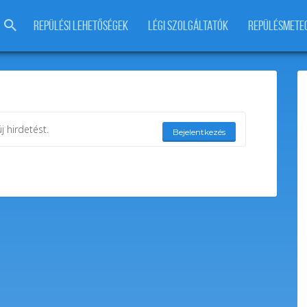
REPÜLÉSI LEHETŐSÉGEK
LÉGI SZOLGÁLTATÓK
REPÜLÉSMETE
j hirdetést.
Bejelentkezés