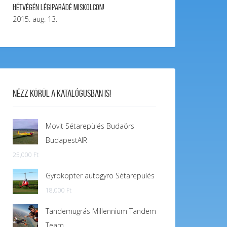
Hétvégén légiparádé Miskolcon!
2015. aug. 13.
Nézz körül a katalógusban is!
Movit Sétarepülés Budaörs
BudapestAIR
25,000
Ft
Gyrokopter autogyro Sétarepülés
18,000
Ft
Tandemugrás Millennium Tandem
Team