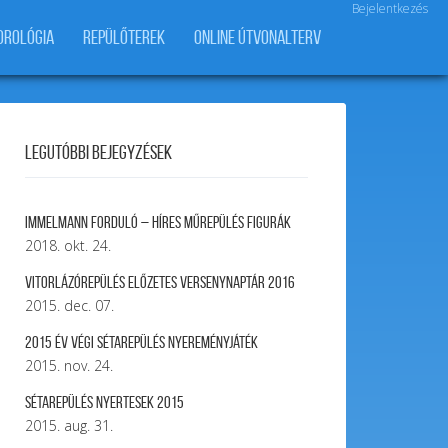
Bejelentkezés
OROLÓGIA
REPÜLŐTEREK
ONLINE ÚTVONALTERV
Legutóbbi bejegyzések
Immelmann forduló – Híres Műrepülés Figurák
2018. okt. 24.
Vitorlázórepülés ELŐZETES VERSENYNAPTÁR 2016
2015. dec. 07.
2015 év végi sétarepülés nyereményjáték
2015. nov. 24.
Sétarepülés nyertesek 2015
2015. aug. 31.