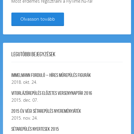
Most érdemes regisztrálni a FlyTime.hu-ra!
Olvasson tovább
Legutóbbi bejegyzések
Immelmann forduló – Híres Műrepülés Figurák
2018. okt. 24.
Vitorlázórepülés ELŐZETES VERSENYNAPTÁR 2016
2015. dec. 07.
2015 év végi sétarepülés nyereményjáték
2015. nov. 24.
Sétarepülés nyertesek 2015