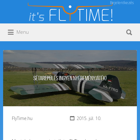
Bejelentkezés
Keresés:
Keresés:
Menu
Sétarepülés Ingyen nyereményjáték!
FlyTime.hu
2015. júl. 10.