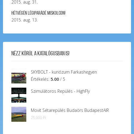
2015. aug. 31.
Hétvégén légiparádé Miskolcon!
2015. aug. 13.
Nézz körül a katalógusban is!
SKYBOLT - kuriózum Farkashegyen
Értékelés:
5.00
/ 5
Szimulátoros Repülés - HighFly
Movit Sétarepülés Budaörs BudapestAIR
25,000
Ft