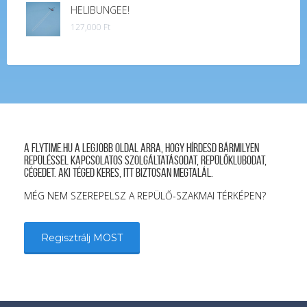
HELIBUNGEE!
127,000
Ft
A FLYTIME.HU a legjobb oldal arra, hogy hírdesd bármilyen
repüléssel kapcsolatos szolgáltatásodat, repülőklubodat,
cégedet. Aki téged keres, itt biztosan megtalál.
MÉG NEM SZEREPELSZ A REPÜLŐ-SZAKMAI TÉRKÉPEN?
Regisztrálj MOST