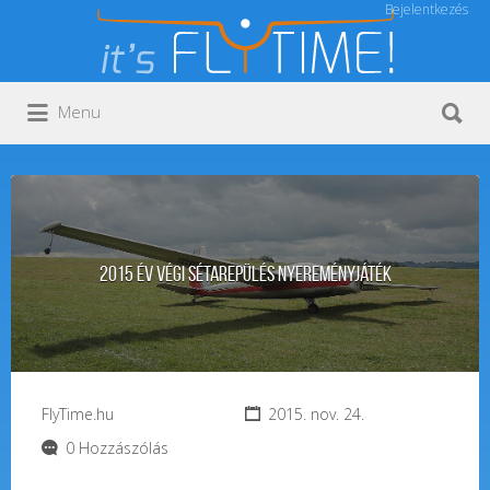
Bejelentkezés
Keresés:
Keresés:
Menu
2015 év végi sétarepülés nyereményjáték
FlyTime.hu
2015. nov. 24.
0 Hozzászólás