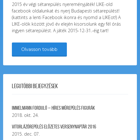
2015 év végi sétarepülés nyereményjáték! LIKE-old
facebook oldalunkat és nyerj Budapesti sétarepülést!
(kattints a lenti Facebook ikonra és nyomd a LIKEot!) A
LIKE-olók között jövő év elején kisorsolunk egy fél órás
ingyen sétarepülést. A játék 2015-12-31.-éig tart!
Olvasson tovább
Legutóbbi bejegyzések
Immelmann forduló – Híres Műrepülés Figurák
2018. okt. 24.
Vitorlázórepülés ELŐZETES VERSENYNAPTÁR 2016
2015. dec. 07.