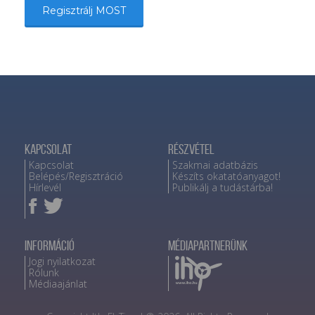
Regisztrálj MOST
Kapcsolat
Részvétel
Kapcsolat
Szakmai adatbázis
Belépés/Regisztráció
Készíts okatatóanyagot!
Hírlevél
Publikálj a tudástárba!
Információ
Médiapartnerünk
Jogi nyilatkozat
Rólunk
Médiaajánlat