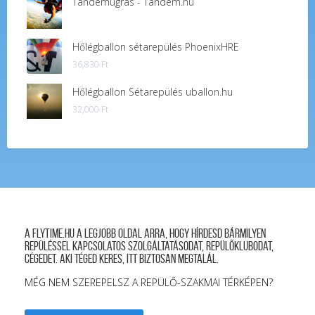
Tandemugrás - Tandem.hu
Hőlégballon sétarepülés PhoenixHRE
36,830
Ft
Hőlégballon Sétarepülés uballon.hu
32,000
Ft
A FLYTIME.HU a legjobb oldal arra, hogy hírdesd bármilyen
repüléssel kapcsolatos szolgáltatásodat, repülőklubodat,
cégedet. Aki téged keres, itt biztosan megtalál.
MÉG NEM SZEREPELSZ A REPÜLŐ-SZAKMAI TÉRKÉPEN?