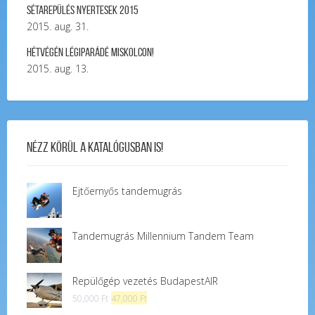
Sétarepülés nyertesek 2015
2015. aug. 31.
Hétvégén légiparádé Miskolcon!
2015. aug. 13.
Nézz körül a katalógusban is!
Ejtőernyős tandemugrás
Tandemugrás Millennium Tandem Team
Repülőgép vezetés BudapestAIR
Original
Current
50,000
Ft
47,000
Ft
price
price