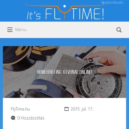
Bejelentkezés
Keresés:
Keresés:
Menu
Homebriefing: útvonal online!
FlyTime.hu
2015. júl. 17.
0 Hozzászólás