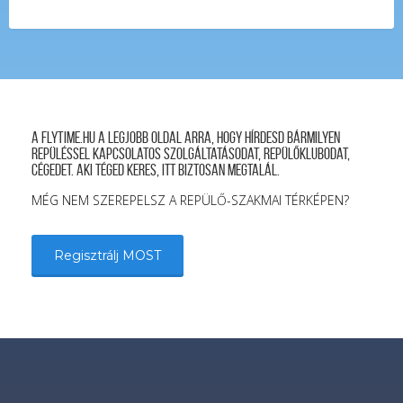
was:
is:
50,000 Ft.
47,000 Ft.
A FLYTIME.HU a legjobb oldal arra, hogy hírdesd bármilyen
repüléssel kapcsolatos szolgáltatásodat, repülőklubodat,
cégedet. Aki téged keres, itt biztosan megtalál.
MÉG NEM SZEREPELSZ A REPÜLŐ-SZAKMAI TÉRKÉPEN?
Regisztrálj MOST