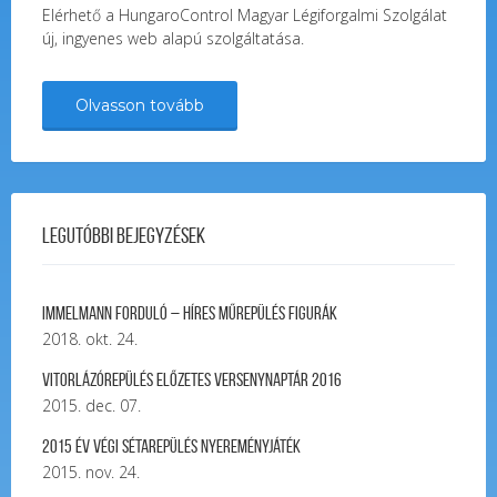
Elérhető a HungaroControl Magyar Légiforgalmi Szolgálat
új, ingyenes web alapú szolgáltatása.
Olvasson tovább
Legutóbbi bejegyzések
Immelmann forduló – Híres Műrepülés Figurák
2018. okt. 24.
Vitorlázórepülés ELŐZETES VERSENYNAPTÁR 2016
2015. dec. 07.
2015 év végi sétarepülés nyereményjáték
2015. nov. 24.