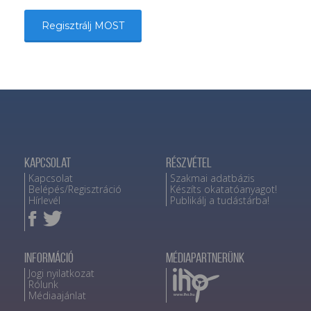
Regisztrálj MOST
Kapcsolat
Részvétel
Kapcsolat
Szakmai adatbázis
Belépés/Regisztráció
Készíts okatatóanyagot!
Hírlevél
Publikálj a tudástárba!
Információ
Médiapartnerünk
Jogi nyilatkozat
Rólunk
Médiaajánlat