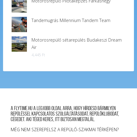
Motorosrepülő Pilótaképzés Farkashegy
Tandemugrás Millennium Tandem Team
Motorosrepülő sétarepülés Budakeszi Dream
Air
4,445
Ft
A FLYTIME.HU a legjobb oldal arra, hogy hírdesd bármilyen
repüléssel kapcsolatos szolgáltatásodat, repülőklubodat,
cégedet. Aki téged keres, itt biztosan megtalál.
MÉG NEM SZEREPELSZ A REPÜLŐ-SZAKMAI TÉRKÉPEN?