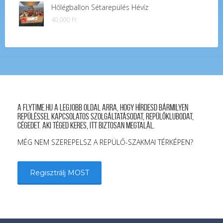
Hőlégballon Sétarepülés Hévíz
40,000
Ft
A FLYTIME.HU a legjobb oldal arra, hogy hírdesd bármilyen
repüléssel kapcsolatos szolgáltatásodat, repülőklubodat,
cégedet. Aki téged keres, itt biztosan megtalál.
MÉG NEM SZEREPELSZ A REPÜLŐ-SZAKMAI TÉRKÉPEN?
Regisztrálj MOST