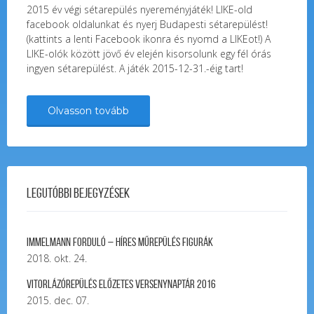
2015 év végi sétarepülés nyereményjáték! LIKE-old
facebook oldalunkat és nyerj Budapesti sétarepülést!
(kattints a lenti Facebook ikonra és nyomd a LIKEot!) A
LIKE-olók között jövő év elején kisorsolunk egy fél órás
ingyen sétarepülést. A játék 2015-12-31.-éig tart!
Olvasson tovább
Legutóbbi bejegyzések
Immelmann forduló – Híres Műrepülés Figurák
2018. okt. 24.
Vitorlázórepülés ELŐZETES VERSENYNAPTÁR 2016
2015. dec. 07.