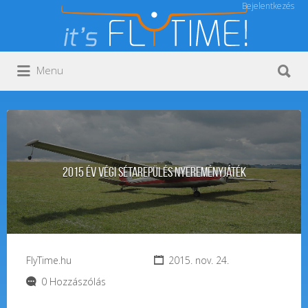
Bejelentkezés
Keresés:
Keresés:
Menu
2015 év végi sétarepülés nyereményjáték
FlyTime.hu
2015. nov. 24.
0 Hozzászólás