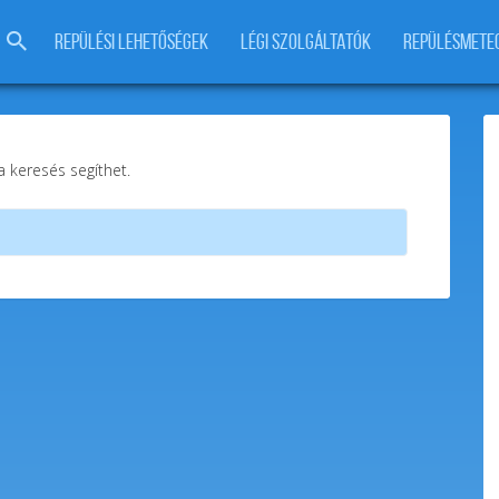
REPÜLÉSI LEHETŐSÉGEK
LÉGI SZOLGÁLTATÓK
REPÜLÉSMETE
 a keresés segíthet.