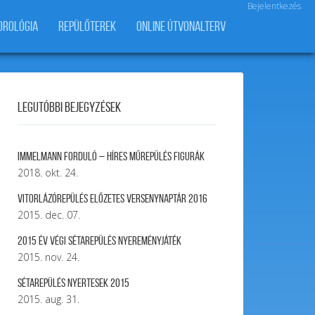
Bejelentkezés
OROLÓGIA
REPÜLŐTEREK
ONLINE ÚTVONALTERV
Legutóbbi bejegyzések
Immelmann forduló – Híres Műrepülés Figurák
2018. okt. 24.
Vitorlázórepülés ELŐZETES VERSENYNAPTÁR 2016
2015. dec. 07.
2015 év végi sétarepülés nyereményjáték
2015. nov. 24.
Sétarepülés nyertesek 2015
2015. aug. 31.