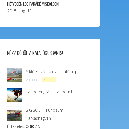
Hétvégén légiparádé Miskolcon!
2015. aug. 13.
Nézz körül a katalógusban is!
Siklóernyős kedvcsináló nap
Original
Current
20,000
Ft
15,000
Ft
price
price
Tandemugrás - Tandem.hu
was:
is:
20,000 Ft.
15,000 Ft.
SKYBOLT - kuriózum
Farkashegyen
Értékelés:
5.00
/ 5