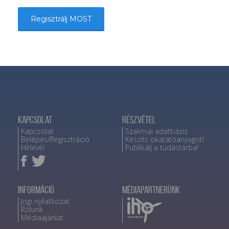
Regisztrálj MOST
Kapcsolat
Részvétel
Kapcsolat
Szakmai adatbázis
Belépés/Regisztráció
Készíts okatatóanyagot!
Hírlevél
Publikálj a tudástárba!
Információ
Médiapartnerünk
Jogi nyilatkozat
Rólunk
Médiaajánlat