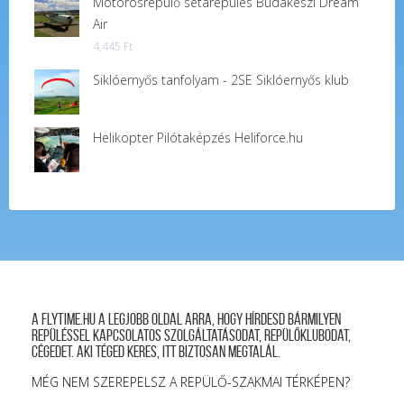
Motorosrepülő sétarepülés Budakeszi Dream
Air
4,445
Ft
Siklóernyős tanfolyam - 2SE Siklóernyős klub
Helikopter Pilótaképzés Heliforce.hu
A FLYTIME.HU a legjobb oldal arra, hogy hírdesd bármilyen
repüléssel kapcsolatos szolgáltatásodat, repülőklubodat,
cégedet. Aki téged keres, itt biztosan megtalál.
MÉG NEM SZEREPELSZ A REPÜLŐ-SZAKMAI TÉRKÉPEN?