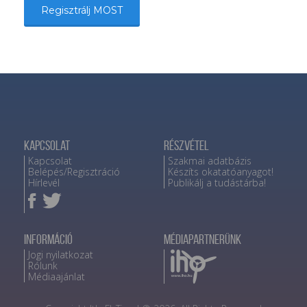
Regisztrálj MOST
Kapcsolat
Részvétel
Kapcsolat
Szakmai adatbázis
Belépés/Regisztráció
Készíts okatatóanyagot!
Hírlevél
Publikálj a tudástárba!
Információ
Médiapartnerünk
Jogi nyilatkozat
Rólunk
Médiaajánlat