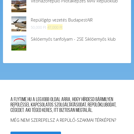
Vitorlázórepülő Pilótaképzés MÁV Repülőklub
Repülőgép vezetés BudapestAIR
Original
Current
50,000
Ft
47,000
Ft
price
price
Siklóernyős tanfolyam - 2SE Siklóernyős klub
was:
is:
50,000 Ft.
47,000 Ft.
A FLYTIME.HU a legjobb oldal arra, hogy hírdesd bármilyen
repüléssel kapcsolatos szolgáltatásodat, repülőklubodat,
cégedet. Aki téged keres, itt biztosan megtalál.
MÉG NEM SZEREPELSZ A REPÜLŐ-SZAKMAI TÉRKÉPEN?