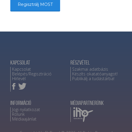
Regisztrálj MOST
Kapcsolat
Részvétel
Kapcsolat
Szakmai adatbázis
Belépés/Regisztráció
Készíts okatatóanyagot!
Hírlevél
Publikálj a tudástárba!
Információ
Médiapartnerünk
Jogi nyilatkozat
Rólunk
Médiaajánlat