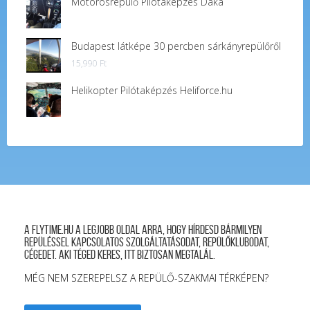
Motorosrepülő Pilótaképzés Dáka
Budapest látképe 30 percben sárkányrepülőről
15,990
Ft
Helikopter Pilótaképzés Heliforce.hu
A FLYTIME.HU a legjobb oldal arra, hogy hírdesd bármilyen
repüléssel kapcsolatos szolgáltatásodat, repülőklubodat,
cégedet. Aki téged keres, itt biztosan megtalál.
MÉG NEM SZEREPELSZ A REPÜLŐ-SZAKMAI TÉRKÉPEN?