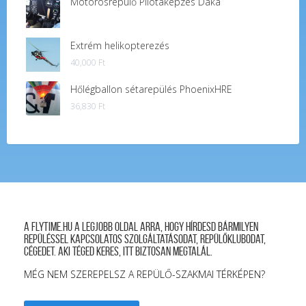
Motorosrepülő Pilótaképzés Dáka
Extrém helikopterezés
40,000
Ft
Hőlégballon sétarepülés PhoenixHRE
36,830
Ft
A FLYTIME.HU a legjobb oldal arra, hogy hírdesd bármilyen
repüléssel kapcsolatos szolgáltatásodat, repülőklubodat,
cégedet. Aki téged keres, itt biztosan megtalál.
MÉG NEM SZEREPELSZ A REPÜLŐ-SZAKMAI TÉRKÉPEN?