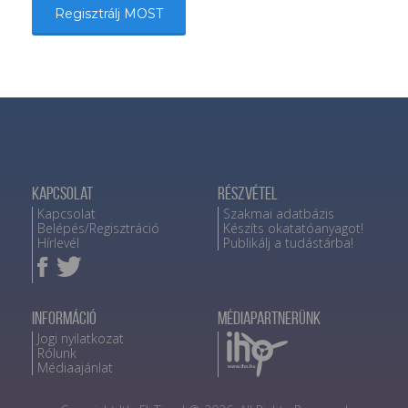
Regisztrálj MOST
Kapcsolat
Részvétel
Kapcsolat
Szakmai adatbázis
Belépés/Regisztráció
Készíts okatatóanyagot!
Hírlevél
Publikálj a tudástárba!
Információ
Médiapartnerünk
Jogi nyilatkozat
Rólunk
Médiaajánlat