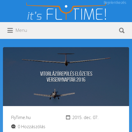
Bejelentkezés
Keresés:
Keresés:
Menu
Vitorlázórepülés ELŐZETES
VERSENYNAPTÁR 2016
FlyTime.hu
2015. dec. 07.
0 Hozzászólás