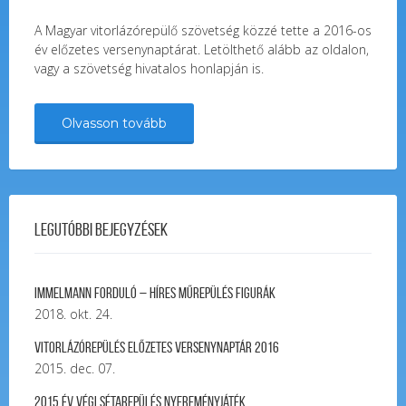
A Magyar vitorlázórepülő szövetség közzé tette a 2016-os
év előzetes versenynaptárat. Letölthető alább az oldalon,
vagy a szövetség hivatalos honlapján is.
Olvasson tovább
Legutóbbi bejegyzések
Immelmann forduló – Híres Műrepülés Figurák
2018. okt. 24.
Vitorlázórepülés ELŐZETES VERSENYNAPTÁR 2016
2015. dec. 07.
2015 év végi sétarepülés nyereményjáték