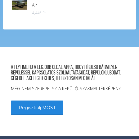
Air
4,445
Ft
A FLYTIME.HU a legjobb oldal arra, hogy hírdesd bármilyen
repüléssel kapcsolatos szolgáltatásodat, repülőklubodat,
cégedet. Aki téged keres, itt biztosan megtalál.
MÉG NEM SZEREPELSZ A REPÜLŐ-SZAKMAI TÉRKÉPEN?
Regisztrálj MOST