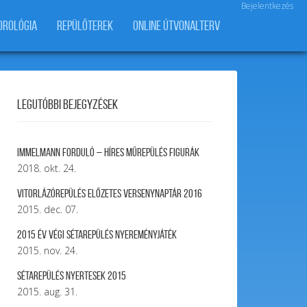
Bejelentkezés
OROLÓGIA
REPÜLŐTEREK
ONLINE ÚTVONALTERV
Legutóbbi bejegyzések
Immelmann forduló – Híres Műrepülés Figurák
2018. okt. 24.
Vitorlázórepülés ELŐZETES VERSENYNAPTÁR 2016
2015. dec. 07.
2015 év végi sétarepülés nyereményjáték
2015. nov. 24.
Sétarepülés nyertesek 2015
2015. aug. 31.