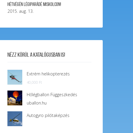
Hétvégén légiparádé Miskolcon!
2015. aug. 13.
Nézz körül a katalógusban is!
Extrém helikopterezés
40,000
Ft
Hőlégballon Függeszkedés
uballon.hu
Autogyro pilótaképzés