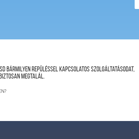
desd bármilyen repüléssel kapcsolatos szolgáltatásodat,
 biztosan megtalál.
EN?