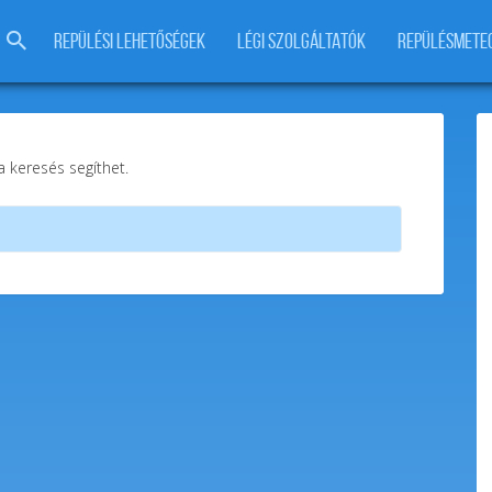
REPÜLÉSI LEHETŐSÉGEK
LÉGI SZOLGÁLTATÓK
REPÜLÉSMETE
 a keresés segíthet.