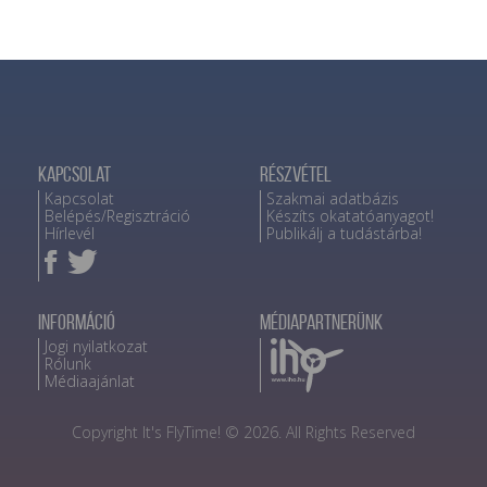
Kapcsolat
Részvétel
Kapcsolat
Szakmai adatbázis
Belépés/Regisztráció
Készíts okatatóanyagot!
Hírlevél
Publikálj a tudástárba!
Információ
Médiapartnerünk
Jogi nyilatkozat
Rólunk
Médiaajánlat
Copyright It's FlyTime! © 2026. All Rights Reserved