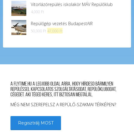
Vitorlázórepülés iskolakör MÁV Repülőklub
4,000
Ft
Repülőgép vezetés BudapestAIR
Original
Current
50,000
Ft
47,000
Ft
price
price
was:
is:
50,000 Ft.
47,000 Ft.
A FLYTIME.HU a legjobb oldal arra, hogy hírdesd bármilyen
repüléssel kapcsolatos szolgáltatásodat, repülőklubodat,
cégedet. Aki téged keres, itt biztosan megtalál.
MÉG NEM SZEREPELSZ A REPÜLŐ-SZAKMAI TÉRKÉPEN?
Regisztrálj MOST